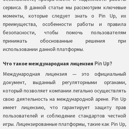
сервиса. В данной статье мы рассмотрим ключевые
моменты, которые следует знать о Pin Up, их
преимущества, особенности работы и правила
безопасности, чтобы помочь пользователям
принимать обоснованные решения при
использовании данной платформы.
Что такое международная лицензия Pin Up?
Международная лицензия — это официальный
документ, выданный регуляторными органами,
который позволяет компании легально осуществлять
свою деятельность на международной арене. Pin Up
имеет лицензию, что гарантирует защиту прав
пользователей и соблюдение стандартов честной
игры. Лицензированные платформы, такие как Pin Up,