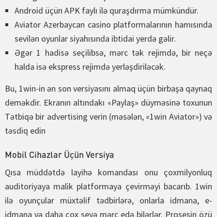
Android üçün APK faylı ilə quraşdırma mümkündür.
Aviator Azerbaycan casino platformalarının hamısında
sevilən oyunlar siyahısında ibtidai yerdə gəlir.
Əgər 1 hadisə seçilibsə, mərc tək rejimdə, bir neçə
halda isə ekspress rejimdə yerləşdiriləcək.
Bu, 1win-in ən son versiyasını almaq üçün birbaşa qaynaq
deməkdir. Ekranın altındakı «Paylaş» düyməsinə toxunun
Tətbiqə bir advertising verin (məsələn, «1win Aviator») və
təsdiq edin
Mobil Cihazlar Üçün Versiya
Qısa müddətdə layihə komandası onu çoxmilyonluq
auditoriyaya malik platformaya çevirməyi bacarıb. 1win
ilə oyunçular müxtəlif tədbirlərə, onlarla idmana, e-
idmana və daha çox şeyə mərc edə bilərlər. Prosesin özü