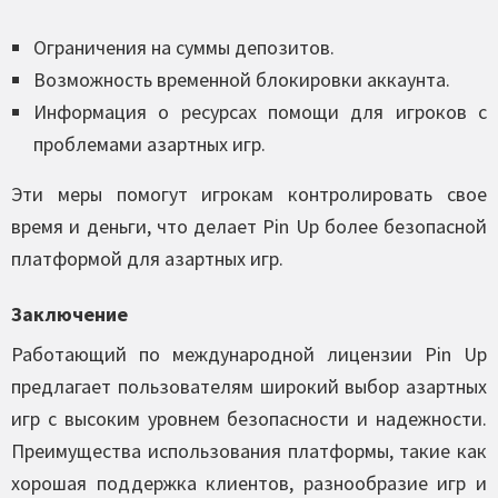
Ограничения на суммы депозитов.
Возможность временной блокировки аккаунта.
Информация о ресурсах помощи для игроков с
проблемами азартных игр.
Эти меры помогут игрокам контролировать свое
время и деньги, что делает Pin Up более безопасной
платформой для азартных игр.
Заключение
Работающий по международной лицензии Pin Up
предлагает пользователям широкий выбор азартных
игр с высоким уровнем безопасности и надежности.
Преимущества использования платформы, такие как
хорошая поддержка клиентов, разнообразие игр и