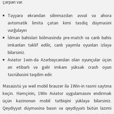
çarpan var.
Təyyarə ekrandan silinməzdən əvvəl və ahora
avtomatik limitə çatan kimi təsdiq düyməsini
vurğulayın
İdman bahisləri bölməsində pre-match və canlı bahis
imkanları təklif edilir, canlı yayımla oyunları izləyə
bilərsiniz.
Aviator 1win-də Azərbaycandan olan oyunçular üçün
ən etibarlı və gəlir imkanı yüksək crash oyun
təcrübəsini təqdim edir.
Masaüstü ya weil mobil brauzer ilə 1Win-in rəsmi saytına
keçin. Həmçinin, 1Win Aviator uygulamasını endirmək
üçün kazinonun mobil tətbiqini yükləyə bilərsiniz.
Qeydiyyat düyməsinə basın və qeydiyyatı bütün lazımi