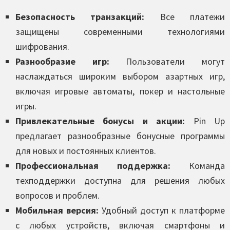
Безопасность транзакций:
Все платежи
защищены современными технологиями
шифрования.
Разнообразие игр:
Пользователи могут
наслаждаться широким выбором азартных игр,
включая игровые автоматы, покер и настольные
игры.
Привлекательные бонусы и акции:
Pin Up
предлагает разнообразные бонусные программы
для новых и постоянных клиентов.
Профессиональная поддержка:
Команда
техподдержки доступна для решения любых
вопросов и проблем.
Мобильная версия:
Удобный доступ к платформе
с любых устройств, включая смартфоны и