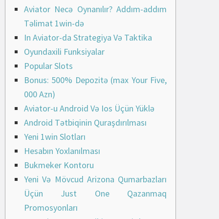
Aviator Necə Oynanılır? Addım-addım
Təlimat 1win-də
In Aviator-da Strategiya Və Taktika
Oyundaxili Funksiyalar
Popular Slots
Bonus: 500% Depozitə (max Your Five,
000 Azn)
Aviator-u Android Və Ios Üçün Yüklə
Android Tətbiqinin Quraşdırılması
Yeni 1win Slotları
Hesabın Yoxlanılması
Bukmeker Kontoru
Yeni Və Mövcud Arizona Qumarbazları
Üçün Just One Qazanmaq
Promosyonları