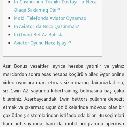
In Casino-nun Texniki Dəstəyi Ilə Necə
Əlaqə Saxlamaq Olar?
Mobil Telefonda Aviator Oynamaq
In Aviator-da Necə Qazanmalı?
In (1win) Bet Az Bahislər
Aviator Oyunu Necə Işləyir?
Aşır Bonus vəsaitləri ayrıca hesaba yatırılır və yalnız
mərclərdən sonra əsas hesaba köçürülə bilər. Əgər online
video oyunlara mərc etmək sizin maraq dairənizdədirsə,
siz 1win AZ saytında kibertraining bölməsinə baş çəkə
bilərsiniz. Azərbaycandakı 1win bettors pullarını depozit
etmək və çıxarmaq üçün öz ölkələrində mövcud olan bir
çox ödəniş sistemlərindən istifadə edə bilər. Bu seçimləri
həm net saytında, həm də mobil proqramda aperitivo