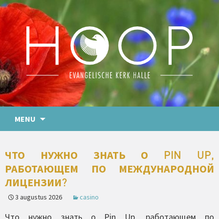
MENU
ЧТО НУЖНО ЗНАТЬ О PIN UP,
РАБОТАЮЩЕМ ПО МЕЖДУНАРОДНОЙ
ЛИЦЕНЗИИ?
3 augustus 2026
casino
Что нужно знать о Pin Up, работающем по