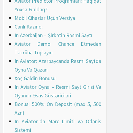
Aviator Predictor Proqramları: Həqiqət
Yoxsa Fırıldaq?
Mobil Cihazlar Üçün Versiya
Canlı Kazino:
In Azerbaijan – Şirkətin Rəsmi Saytı
Aviator Demo: Chance Etmədən
Təcrübə Toplayın
In Aviator: Azərbaycanda Rəsmi Saytda
Oyna Və Qazan
Xoş Gəldin Bonusu:
In Aviator Oyna – Rəsmi Sayt Girişi Və
Oyunun Əsas Göstəriciləri
Bonus: 500% On Deposit (max 5, 500
Azn)
In Aviator-da Mərc Limiti Və Ödəniş
Sistemi