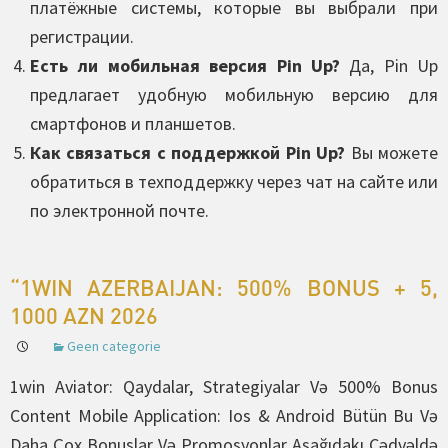
платёжные системы, которые вы выбрали при
регистрации.
Есть ли мобильная версия Pin Up?
Да, Pin Up
предлагает удобную мобильную версию для
смартфонов и планшетов.
Как связаться с поддержкой Pin Up?
Вы можете
обратиться в техподдержку через чат на сайте или
по электронной почте.
“1WIN AZERBAIJAN: 500% BONUS + 5,
1000 AZN 2026
Geen categorie
1win Aviator: Qaydalar, Strategiyalar Və 500% Bonus
Content Mobile Application: Ios & Android Bütün Bu Və
Daha Çox Bonuslar Və Promosyonlar Aşağıdakı Cədvəldə