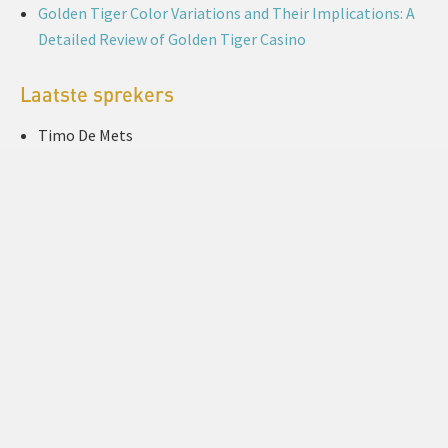
Golden Tiger Color Variations and Their Implications: A
Detailed Review of Golden Tiger Casino
Laatste sprekers
Timo De Mets
Johan Leurelle
Samuel Vanweddingen
Geert De Mets
Marcel Cassier
Roger Stuker
Ralf Lubs
Leslie Message