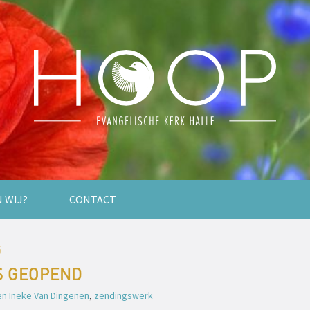
N WIJ?
CONTACT
G
S GEOPEND
en Ineke Van Dingenen
,
zendingswerk