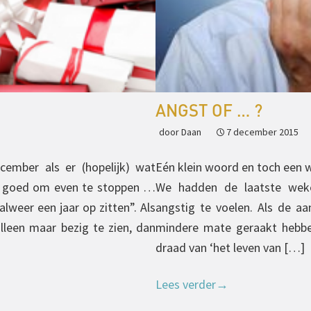
ANGST OF … ?
door Daan
7 december 2015
cember als er (hopelijk) wat
Eén klein woord en toch een we
, goed om even te stoppen …
We hadden de laatste wek
weer een jaar op zitten”. Als
angstig te voelen. Als de aa
lleen maar bezig te zien, dan
mindere mate geraakt hebben
draad van ‘het leven van […]
Lees verder
→