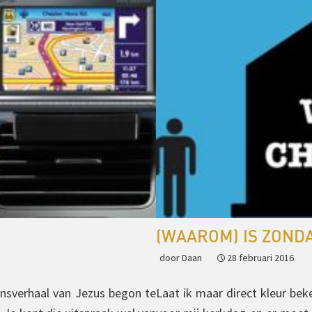
(WAAROM) IS ZOND
door Daan
28 februari 2016
ensverhaal van Jezus begon te
Laat ik maar direct kleur bek