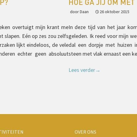
AP?
HOE GA JIJ OM MET
door Daan
26 oktober 2015
eken overtuigt mijn krant me
In deze tijd van het jaar ko
ht slapen. Eén op zes zou zelfs
geleden. Ik reed voor mijn wer
rzaken lijkt eindeloos, de vele
dal een dorpje met huizen in
nderen echter geen absoluut
steen met vlak ernaast een k
Lees verder
→
TIVITEITEN
OVER ONS