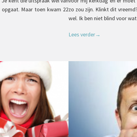
 Je kent die uitspraak wel van
voor mij kerkdag en er moet 
nt opgaat. Maar toen kwam 22
zo zou zijn. Klinkt dit vreemd?
wel. Ik ben niet blind voor wa
Lees verder
→