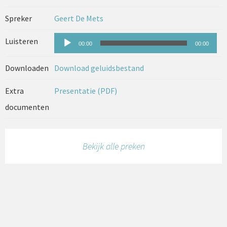
Spreker
Geert De Mets
Audiospeler
Luisteren
00:00
00:00
Downloaden
Download geluidsbestand
Extra
Presentatie (PDF)
documenten
Bekijk alle preken