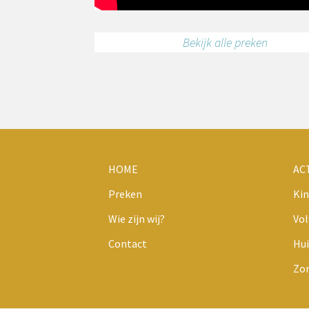
Bekijk alle preken
HOME
AC
Preken
Kin
Wie zijn wij?
Vo
Contact
Hui
Zo