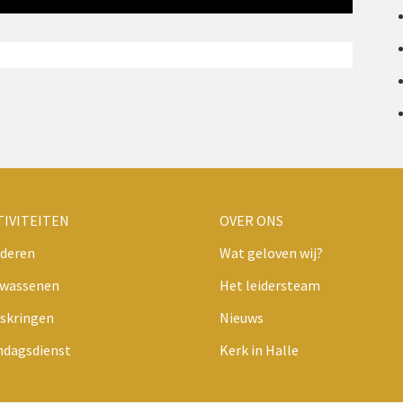
TIVITEITEN
OVER ONS
deren
Wat geloven wij?
lwassenen
Het leidersteam
skringen
Nieuws
ndagsdienst
Kerk in Halle