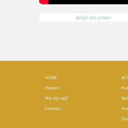
Bekijk alle preken
HOME
AC
Preken
Kin
Wie zijn wij?
Vo
Contact
Hui
Zo