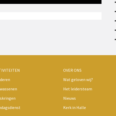
TIVITEITEN
OVER ONS
deren
Wat geloven wij?
lwassenen
Het leidersteam
skringen
Nieuws
ndagsdienst
Kerk in Halle