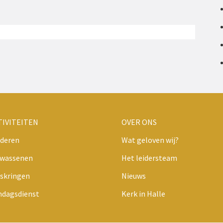
TIVITEITEN
OVER ONS
deren
Wat geloven wij?
lwassenen
Het leidersteam
skringen
Nieuws
ndagsdienst
Kerk in Halle