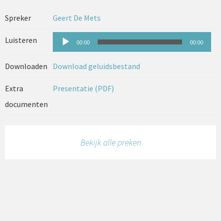
Spreker
Geert De Mets
Audiospeler
Luisteren
00:00
00:00
Downloaden
Download geluidsbestand
Extra
Presentatie (PDF)
documenten
Bekijk alle preken