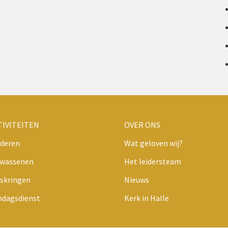
TIVITEITEN
OVER ONS
deren
Wat geloven wij?
lwassenen
Het leidersteam
skringen
Nieuws
ndagsdienst
Kerk in Halle