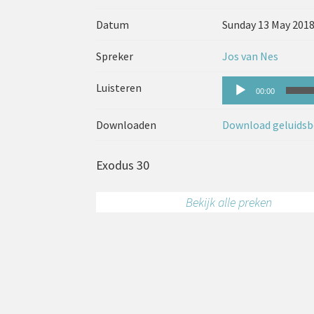
Datum
Sunday 13 May 201
Spreker
Jos van Nes
Audiospeler
Luisteren
00:00
Downloaden
Download geluidsb
Exodus 30
Bekijk alle preken