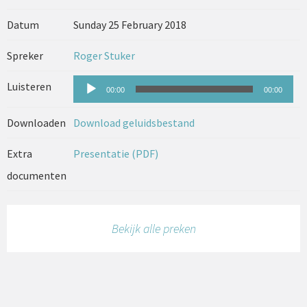
Datum
Sunday 25 February 2018
Spreker
Roger Stuker
Audiospeler
Luisteren
00:00
00:00
Downloaden
Download geluidsbestand
Extra
Presentatie (PDF)
documenten
Bekijk alle preken