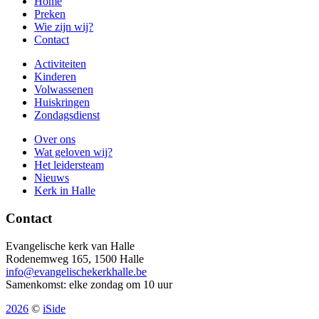
Home
Preken
Wie zijn wij?
Contact
Activiteiten
Kinderen
Volwassenen
Huiskringen
Zondagsdienst
Over ons
Wat geloven wij?
Het leidersteam
Nieuws
Kerk in Halle
Contact
Evangelische kerk van Halle
Rodenemweg 165, 1500 Halle
info@evangelischekerkhalle.be
Samenkomst: elke zondag om 10 uur
2026
©
iSide