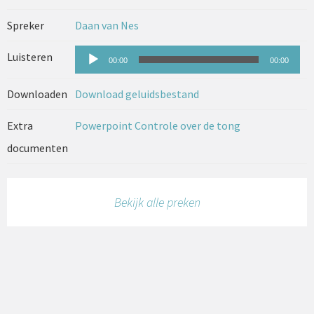
Spreker
Daan van Nes
Audiospeler
Luisteren
00:00
00:00
Downloaden
Download geluidsbestand
Extra
Powerpoint Controle over de tong
documenten
Bekijk alle preken