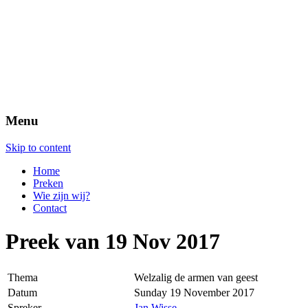
Menu
Skip to content
Home
Preken
Wie zijn wij?
Contact
Preek van 19 Nov 2017
Thema
Welzalig de armen van geest
Datum
Sunday 19 November 2017
Spreker
Jan Wisse