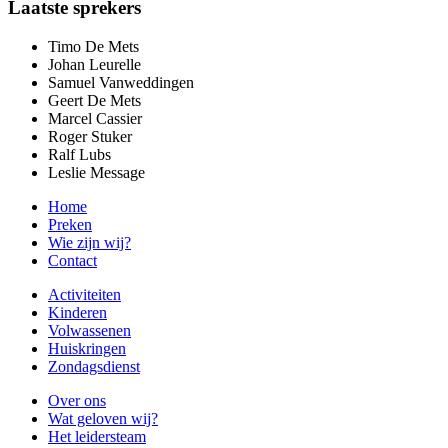
Laatste sprekers
Timo De Mets
Johan Leurelle
Samuel Vanweddingen
Geert De Mets
Marcel Cassier
Roger Stuker
Ralf Lubs
Leslie Message
Home
Preken
Wie zijn wij?
Contact
Activiteiten
Kinderen
Volwassenen
Huiskringen
Zondagsdienst
Over ons
Wat geloven wij?
Het leidersteam