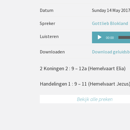
Datum
Sunday 14 May 201
Spreker
Gottlieb Blokland
Audiospeler
Luisteren
00:00
Downloaden
Download geluidsb
2 Koningen 2 : 9 – 12a (Hemelvaart Elia)
Handelingen 1 : 9 – 11 (Hemelvaart Jezus
Bekijk alle preken