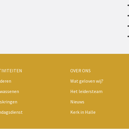
TIVITEITEN
OVER ONS
deren
Wat geloven wij?
lwassenen
Het leidersteam
skringen
Nieuws
ndagsdienst
Kerk in Halle