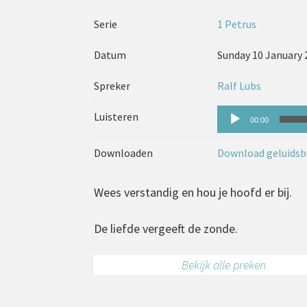
Serie
1 Petrus
Datum
Sunday 10 January 
Spreker
Ralf Lubs
Audiospeler
Luisteren
00:00
Downloaden
Download geluidsb
Wees verstandig en hou je hoofd er bij.
De liefde vergeeft de zonde.
Bekijk alle preken