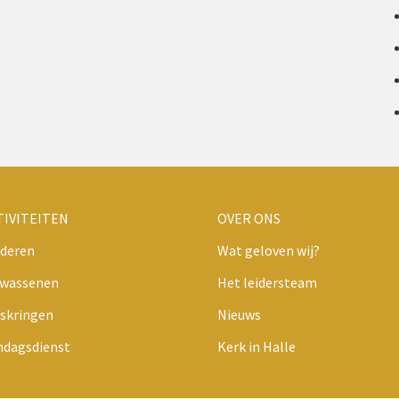
te
verlagen.
TIVITEITEN
OVER ONS
deren
Wat geloven wij?
lwassenen
Het leidersteam
skringen
Nieuws
ndagsdienst
Kerk in Halle