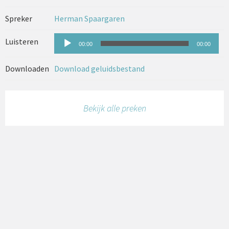
Spreker
Herman Spaargaren
Audiospeler
Luisteren
00:00
00:00
Downloaden
Download geluidsbestand
Bekijk alle preken