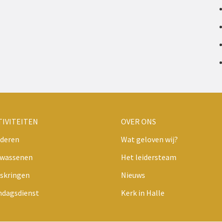
TIVITEITEN
OVER ONS
deren
Wat geloven wij?
lwassenen
Het leidersteam
skringen
Nieuws
ndagsdienst
Kerk in Halle