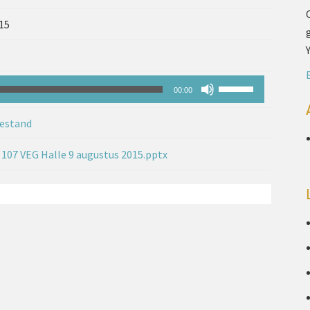
15
Gebruik
00:00
Omhoog/Omlaag
estand
pijltoetsen
om
107 VEG Halle 9 augustus 2015.pptx
het
volume
te
verhogen
of
te
verlagen.