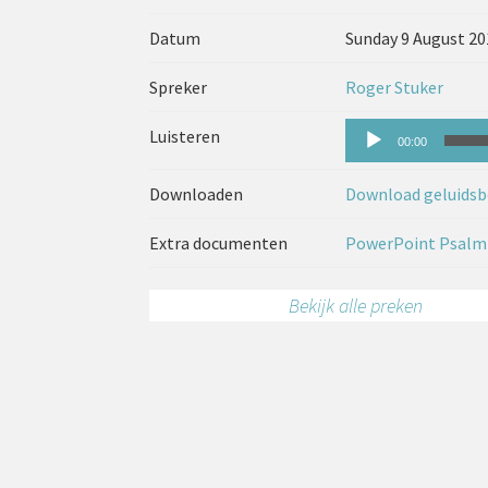
Datum
Sunday 9 August 20
Spreker
Roger Stuker
Audiospeler
Luisteren
00:00
Downloaden
Download geluidsb
Extra documenten
PowerPoint Psalm 
Bekijk alle preken