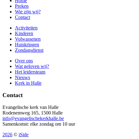
Home
Preken
Wie zijn wij?
Contact
Activiteiten
Kinderen
Volwassenen
Huiskringen
Zondagsdienst
Over ons
Wat geloven wij?
Het leidersteam
Nieuws
Kerk in Halle
Contact
Evangelische kerk van Halle
Rodenemweg 165, 1500 Halle
info@evangelischekerkhalle.be
Samenkomst: elke zondag om 10 uur
2026
©
iSide