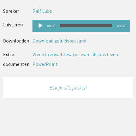
Spreker
Ralf Lubs
Audiospeler
Luisteren
00:00
00:00
Downloaden
Download geluidsbestand
Extra
Vrede in zowel Jesajas leven als ons leven
documenten
PowerPoint
Bekijk alle preken