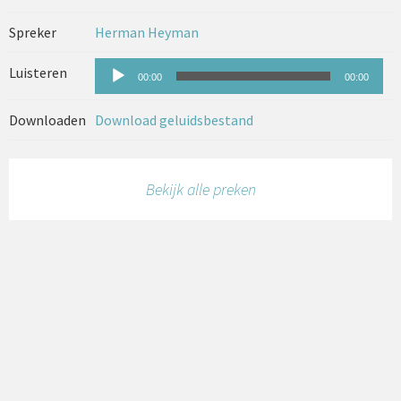
Spreker
Herman Heyman
Audiospeler
Luisteren
00:00
00:00
Downloaden
Download geluidsbestand
Bekijk alle preken