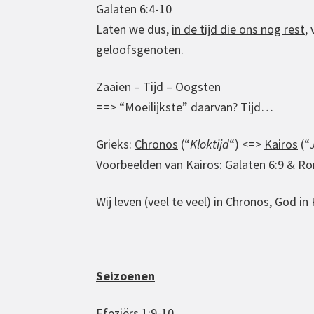
Galaten 6:4-10
Laten we dus,
in de tijd die ons nog rest
,
geloofsgenoten.
Zaaien – Tijd – Oogsten
==> “Moeilijkste” daarvan? Tijd…
Grieks:
Chronos
(“
Kloktijd
“) <=>
Kairos
(“
Voorbeelden van Kairos: Galaten 6:9 & R
Wij leven (veel te veel) in Chronos, God i
Seizoenen
Efeziërs 1:9-10