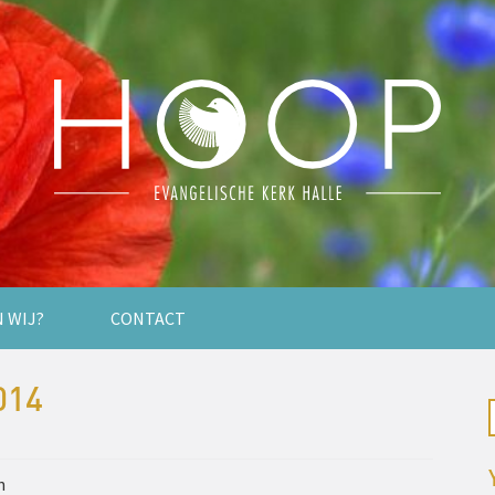
N WIJ?
CONTACT
014
n