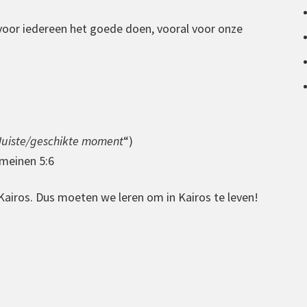
te
 voor iedereen het goede doen, vooral voor onze
verlagen.
Juiste/geschikte moment
“)
omeinen 5:6
n Kairos. Dus moeten we leren om in Kairos te leven!