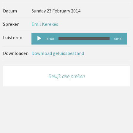
Datum
Sunday 23 February 2014
Spreker
Emil Kerekes
Audiospeler
Luisteren
00:00
00:00
Downloaden
Download geluidsbestand
Bekijk alle preken